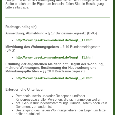
bringen Sie bitte die
Bestätigung des neuen Wohnungsgebers
mit.
Sollte es sich um ihr Eigentum handeln, füllen Sie die Bestätigung
bitte selbst aus.
Rechtsgrundlage(n)
Anmeldung, Abmeldung –
§ 17 Bundesmeldegesetz (BMG)
http://www.gesetze-im-internet.de/bmg/__17.html
Mitwirkung des Wohnungsgebers –
§ 19 Bundesmeldegesetz
(BMG)
http://www.gesetze-im-internet.de/bmg/__19.html
Erfüllung der allgemeinen Meldepflicht, Begriff der Wohnung,
mehrere Wohnungen, Bestimmung der Haupwohung und
Mitwirkungspflichten –
§§ 20 ff Bundesmeldegesetz
http://www.gesetze-im-internet.de/bmg/__20.html
Erforderliche Unterlagen
Personalausweis und/oder Reisepass und/oder
Kinderreisepass aller Personen, die sich anmelden wollen
ggf. Geburtsurkunde/Abstammungsurkunde, sofern noch kein
Dokument vorhanden ist
Bestätigung des neuen Wohnungsgebers (bei Eigentum bitte
selbst ausfüllen)