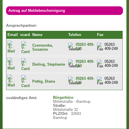
Antrag auf Meldebescheinigung
Ansprechpartner:
Email
vcard
Name
Telefon
Fax
05263 409-
05263
Czerwonka,
135
409-249
Susanne
05263 409-
05263
Dieling, Stephanie
153
409-249
05263 409-
05263
Pettig, Diana
136
409-249
Bürgerbüro
zuständiges Amt:
Mittelstraße - Barntrup
Straße:
Mittelstraße 32
PLZ/Ort:
32683
Barntrup