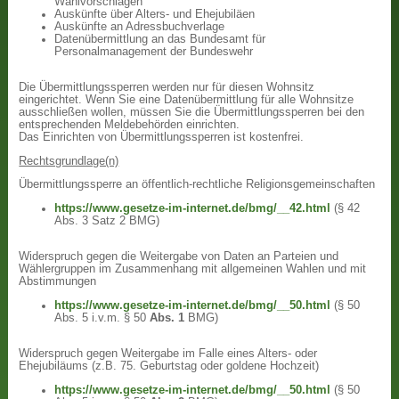
Wahlvorschlägen
Auskünfte über Alters- und Ehejubiläen
Auskünfte an Adressbuchverlage
Datenübermittlung an das Bundesamt für
Personalmanagement der Bundeswehr
Die Übermittlungssperren werden nur für diesen Wohnsitz
eingerichtet. Wenn Sie eine Datenübermittlung für alle Wohnsitze
ausschließen wollen, müssen Sie die Übermittlungssperren bei den
entsprechenden Meldebehörden einrichten.
Das Einrichten von Übermittlungssperren ist kostenfrei.
Rechtsgrundlage(n)
Übermittlungssperre an öffentlich-rechtliche Religionsgemeinschaften
https://www.gesetze-im-internet.de/bmg/__42.html
(§ 42
Abs. 3 Satz 2 BMG)
Widerspruch gegen die Weitergabe von Daten an Parteien und
Wählergruppen im Zusammenhang mit allgemeinen Wahlen und mit
Abstimmungen
https://www.gesetze-im-internet.de/bmg/__50.html
(§ 50
Abs. 5 i.v.m. § 50
Abs. 1
BMG)
Widerspruch gegen Weitergabe im Falle eines Alters- oder
Ehejubiläums (z.B. 75. Geburtstag oder goldene Hochzeit)
https://www.gesetze-im-internet.de/bmg/__50.html
(§ 50