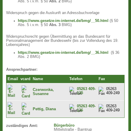
Abs. 5 i.v.m. § 50
Abs. 2
BMG)
Widerspruch gegen die Auskunft an Adressbuchverlage
https://www.gesetze-im-internet.de/bmg/__50.html
(§ 50
Abs. 5 i.v.m. § 50
Abs. 3
BMG)
Widerspruchsrecht gegen Übermittlung an das Bundesamt für
Personalmanagement der Bundeswehr (bis zur Vollendung des 19.
Lebensjahres)
https://www.gesetze-im-internet.de/bmg/__36.html
(§ 36
Abs. 2 BMG)
Ansprechpartner:
Email
vcard
Name
Telefon
Fax
05263 409-
05263
Czerwonka,
135
409-249
Susanne
05263 409-
05263
Pettig, Diana
136
409-249
Bürgerbüro
zuständiges Amt:
Mittelstraße - Barntrup