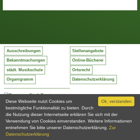
Ausschreibungen
Stellenangebote
Bekanntmachungen
Online-Bücherei
städt. Musikschule
Ortsrecht
Organigramm
Datenschutzerklärung
Stadt Barntrup
Mittelstraße 38
Diese Webseite nutzt Cookies um
Ok, verstanden
32683 Barntrup
bestmögliche Funktionalität zu bieten. Durch
Tel:
05263 / 409-0
die Nutzung dieser Internetseite erklären Sie sich mit der
Fax:
05263 / 409-249
Verwendung von Cookies einverstanden. Weitere Informationen
Email:
info@barntrup.de
entnehmen Sie bitte unserer Datenschutzerklärung.
Zur
Datenschutzerklärung