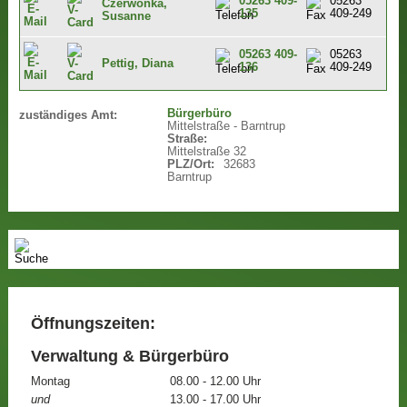
05263 409-
05263
Czerwonka,
135
409-249
Susanne
05263 409-
05263
Pettig, Diana
136
409-249
Bürgerbüro
zuständiges Amt:
Mittelstraße - Barntrup
Straße:
Mittelstraße 32
PLZ/Ort:
32683
Barntrup
Öffnungszeiten:
Verwaltung & Bürgerbüro
Montag
08.00 - 12.00 Uhr
und
13.00 - 17.00 Uhr