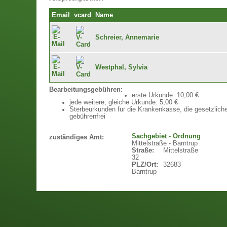
Email
vcard
Name
Schreier, Annemarie
Westphal, Sylvia
Bearbeitungsgebühren:
erste Urkunde: 10,00 €
jede weitere, gleiche Urkunde: 5,00 €
Sterbeurkunden für die Krankenkasse, die gesetzlich
gebührenfrei
Sachgebiet - Ordnung
zuständiges Amt:
Mittelstraße - Barntrup
Straße:
Mittelstraße
32
PLZ/Ort:
32683
Barntrup