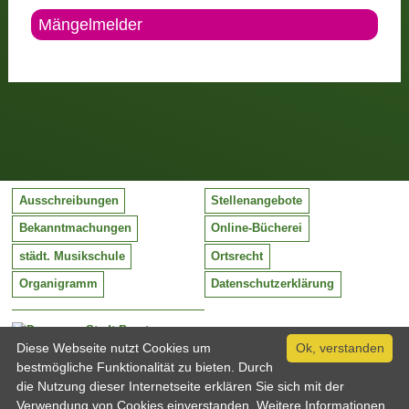
Mängelmelder
Ausschreibungen
Stellenangebote
Bekanntmachungen
Online-Bücherei
städt. Musikschule
Ortsrecht
Organigramm
Datenschutzerklärung
Stadt Barntrup
Mittelstraße 38
Diese Webseite nutzt Cookies um
Ok, verstanden
32683 Barntrup
bestmögliche Funktionalität zu bieten. Durch
Tel:
05263 / 409-0
die Nutzung dieser Internetseite erklären Sie sich mit der
Fax:
05263 / 409-249
Verwendung von Cookies einverstanden. Weitere Informationen