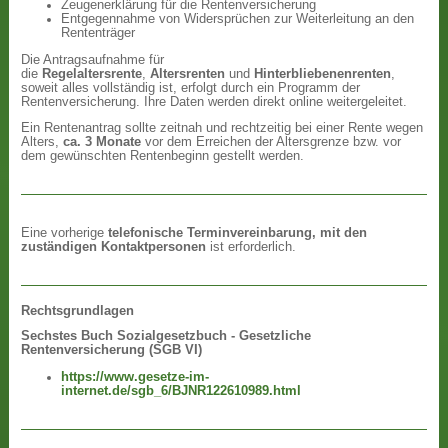
Zeugenerklärung für die Rentenversicherung
Entgegennahme von Widersprüchen zur Weiterleitung an den
Rententräger
Die Antragsaufnahme für
die
Regelaltersrente
,
Altersrenten
und
Hinterbliebenenrenten
,
soweit alles vollständig ist, erfolgt durch ein Programm der
Rentenversicherung. Ihre Daten werden direkt online weitergeleitet.
Ein Rentenantrag sollte zeitnah und rechtzeitig bei einer Rente wegen
Alters,
ca. 3 Monate
vor dem Erreichen der Altersgrenze bzw. vor
dem gewünschten Rentenbeginn gestellt werden.
Eine vorherige
telefonische Terminvereinbarung, mit den
zuständigen Kontaktpersonen
ist erforderlich.
Rechtsgrundlagen
Sechstes Buch Sozialgesetzbuch - Gesetzliche
Rentenversicherung (SGB VI)
https://www.gesetze-im-
internet.de/sgb_6/BJNR122610989.html