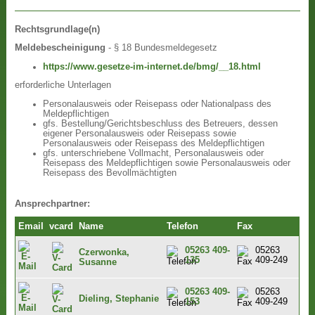
Rechtsgrundlage(n)
Meldebescheinigung
- § 18 Bundesmeldegesetz
https://www.gesetze-im-internet.de/bmg/__18.html
erforderliche Unterlagen
Personalausweis oder Reisepass oder Nationalpass des
Meldepflichtigen
gfs. Bestellung/Gerichtsbeschluss des Betreuers, dessen
eigener Personalausweis oder Reisepass sowie
Personalausweis oder Reisepass des Meldepflichtigen
gfs. unterschriebene Vollmacht, Personalausweis oder
Reisepass des Meldepflichtigen sowie Personalausweis oder
Reisepass des Bevollmächtigten
Ansprechpartner:
Email
vcard
Name
Telefon
Fax
05263 409-
05263
Czerwonka,
135
409-249
Susanne
05263 409-
05263
Dieling, Stephanie
153
409-249