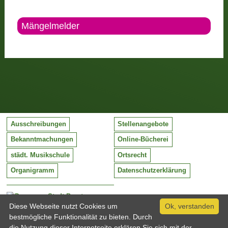
Mängelmelder
Ausschreibungen
Stellenangebote
Bekanntmachungen
Online-Bücherei
städt. Musikschule
Ortsrecht
Organigramm
Datenschutzerklärung
Stadt Barntrup
Mittelstraße 38
Diese Webseite nutzt Cookies um
Ok, verstanden
32683 Barntrup
bestmögliche Funktionalität zu bieten. Durch
Tel:
05263 / 409-0
die Nutzung dieser Internetseite erklären Sie sich mit der