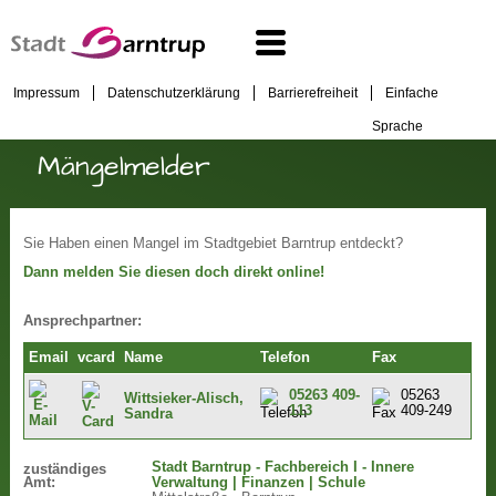
Impressum
Datenschutzerklärung
Barrierefreiheit
Einfache
Sprache
Mängelmelder
Sie Haben einen Mangel im Stadtgebiet Barntrup entdeckt?
Dann melden Sie diesen doch direkt online!
Ansprechpartner:
Email
vcard
Name
Telefon
Fax
05263 409-
05263
Wittsieker-Alisch,
113
409-249
Sandra
Stadt Barntrup - Fachbereich I - Innere
zuständiges
Amt:
Verwaltung | Finanzen | Schule