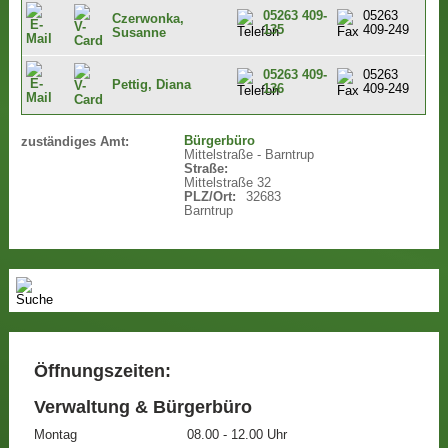
05263 409-
05263
Czerwonka,
135
409-249
Susanne
05263 409-
05263
Pettig, Diana
136
409-249
Bürgerbüro
zuständiges Amt:
Mittelstraße - Barntrup
Straße:
Mittelstraße 32
PLZ/Ort:
32683
Barntrup
Öffnungszeiten:
Verwaltung & Bürgerbüro
Montag
08.00 - 12.00 Uhr