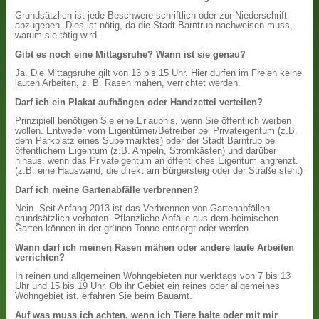
Grundsätzlich ist jede Beschwere schriftlich oder zur Niederschrift
abzugeben. Dies ist nötig, da die Stadt Barntrup nachweisen muss,
warum sie tätig wird.
Gibt es noch eine Mittagsruhe? Wann ist sie genau?
Ja. Die Mittagsruhe gilt von 13 bis 15 Uhr. Hier dürfen im Freien keine
lauten Arbeiten, z. B. Rasen mähen, verrichtet werden.
Darf ich ein Plakat aufhängen oder Handzettel verteilen?
Prinzipiell benötigen Sie eine Erlaubnis, wenn Sie öffentlich werben
wollen. Entweder vom Eigentümer/Betreiber bei Privateigentum (z.B.
dem Parkplatz eines Supermarktes) oder der Stadt Barntrup bei
öffentlichem Eigentum (z.B. Ampeln, Stromkästen) und darüber
hinaus, wenn das Privateigentum an öffentliches Eigentum angrenzt.
(z.B. eine Hauswand, die direkt am Bürgersteig oder der Straße steht)
Darf ich meine Gartenabfälle verbrennen?
Nein. Seit Anfang 2013 ist das Verbrennen von Gartenabfällen
grundsätzlich verboten. Pflanzliche Abfälle aus dem heimischen
Garten können in der grünen Tonne entsorgt oder werden.
Wann darf ich meinen Rasen mähen oder andere laute Arbeiten
verrichten?
In reinen und allgemeinen Wohngebieten nur werktags von 7 bis 13
Uhr und 15 bis 19 Uhr. Ob ihr Gebiet ein reines oder allgemeines
Wohngebiet ist, erfahren Sie beim Bauamt.
Auf was muss ich achten, wenn ich Tiere halte oder mit mir