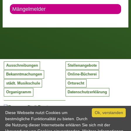
Mängelmelder
Ausschreibungen
Stellenangebote
Bekanntmachungen
Online-Bücherei
städt. Musikschule
Ortsrecht
Organigramm
Datenschutzerklärung
Stadt Barntrup
Mittelstraße 38
Diese Webseite nutzt Cookies um
Ok, verstanden
32683 Barntrup
bestmögliche Funktionalität zu bieten. Durch
Tel:
05263 / 409-0
die Nutzung dieser Internetseite erklären Sie sich mit der
Fax:
05263 / 409-249