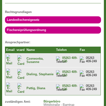
Rechtsgrundlagen
Landesfischereigesetz
Fischereiprüfungsordnung
Ansprechpartner:
Email
vcard
Name
Telefon
Fax
05263 409-
05263
Czerwonka,
135
409-249
Susanne
05263 409-
05263
Dieling, Stephanie
153
409-249
05263 409-
05263
Pettig, Diana
136
409-249
Bürgerbüro
zuständiges Amt:
Mittelstraße - Barntrup