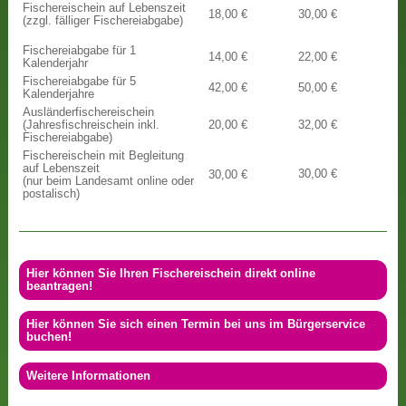
Fischereischein auf Lebenszeit
18,00 €
30,00 €
(zzgl. fälliger Fischereiabgabe)
Fischereiabgabe für 1
14,00 €
22,00 €
Kalenderjahr
Fischereiabgabe für 5
42,00 €
50,00 €
Kalenderjahre
Ausländerfischereischein
(Jahresfischreischein inkl.
20,00 €
32,00 €
Fischereiabgabe)
Fischereischein mit Begleitung
auf Lebenszeit
30,00 €
30,00 €
(nur beim Landesamt online oder
postalisch)
Hier können Sie Ihren Fischereischein direkt online
beantragen!
Hier können Sie sich einen Termin bei uns im Bürgerservice
buchen!
Weitere Informationen