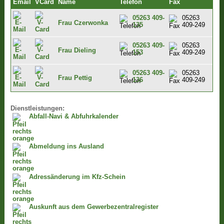
Email
VCard
Name
Telefon
Fax
05263 409-
05263
Frau Czerwonka
135
409-249
05263 409-
05263
Frau Dieling
153
409-249
05263 409-
05263
Frau Pettig
136
409-249
Dienstleistungen:
Abfall-Navi & Abfuhrkalender
Abmeldung ins Ausland
Adressänderung im Kfz-Schein
Auskunft aus dem Gewerbezentralregister