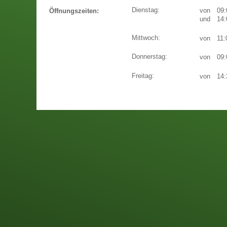
Dienstag:
von
09:
Öffnungszeiten:
und
14:
Mittwoch:
von
11:
Donnerstag:
von
09:
Freitag:
von
14: