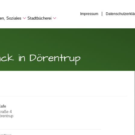
Impressum
Datenschutzerklä
hen, Soziales
Stadtbücherei
ck in Dörentrup
Cafe
traße 4
rentrup