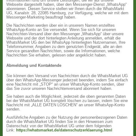
Informationen rund um unsere Leistungen, die wir auf unserer
Webseite dargestellt haben, über den Messenger-Dienst „WhatsApp“
abonnieren. Diesen Service stellen wir Ihnen durch die WhatsMarkt
UG, Kanalstr. 28, 22085 Hamburg, zur Verfügung, welche wir mit dem
Messenger-Marketing beauftragt haben.
Die Nachrichten werden über ein in unserem Namen erstelltes
WhatsApp-Konto an Sie versendet. Wenn Sie sich für unseren
Nachrichten-Versand über den Messenger „WhatsApp“ über unsere
Webseite und der dort hinterlegten Anleitung anmelden, erhält die
WhatsMarket UG den bei WhatsApp hinterlegten Nutzernamen, Ihre
Telefonnummer, Angaben zu dem genutzten Endgerät, alle an den
Service gesandten Nachrichten, sowie die Informationen, welche
Nachrichten Sie erhalten, gelesen oder angeklickt haben.
Abmeldung und Kontaktende
Sie können den Versand von Nachrichten durch die WhatsMarket UG
über den WhatsApp-Messenger jederzeit beenden, indem Sie einfach
eine Nachricht mit „STOP“ an unser WhatsApp-Konto senden, über
das Sie zuvor unseren Nachrichtenversand abonniert haben.
Sie haben auch die Möglichkeit, jederzeit die oben genannten Daten
bei der WhatsMarket UG komplett löschen zu lassen, indem Sie eine
Nachricht mit „ALLE DATEN LÖSCHEN“ an unser WhatsApp-Konto
senden.
Ausführliche Angaben zu der Nutzung der personenbezogenen Daten
durch die WhatsMarket UG finden Sie in den Hinweisen zum
Datenschutz von der WhatsMarket UG unter dem folgenden
Link:
https://whatsmarket.de/datenschutzerklaerung.html