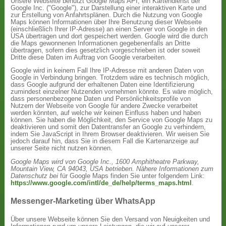
Unsere Webseite benutzt Google Maps API, ein Kartendienst der
Google Inc. ("Google"), zur Darstellung einer interaktiven Karte und
zur Erstellung von Anfahrtsplänen. Durch die Nutzung von Google
Maps können Informationen über Ihre Benutzung dieser Webseite
(einschließlich Ihrer IP-Adresse) an einen Server von Google in den
USA übertragen und dort gespeichert werden. Google wird die durch
die Maps gewonnenen Informationen gegebenenfalls an Dritte
übertragen, sofern dies gesetzlich vorgeschrieben ist oder soweit
Dritte diese Daten im Auftrag von Google verarbeiten.
Google wird in keinem Fall Ihre IP-Adresse mit anderen Daten von
Google in Verbindung bringen. Trotzdem wäre es technisch möglich,
dass Google aufgrund der erhaltenen Daten eine Identifizierung
zumindest einzelner Nutzenden vornehmen könnte. Es wäre möglich,
dass personenbezogene Daten und Persönlichkeitsprofile von
Nutzern der Webseite von Google für andere Zwecke verarbeitet
werden könnten, auf welche wir keinen Einfluss haben und haben
können. Sie haben die Möglichkeit, den Service von Google Maps zu
deaktivieren und somit den Datentransfer an Google zu verhindern,
indem Sie JavaScript in Ihrem Browser deaktivieren. Wir weisen Sie
jedoch darauf hin, dass Sie in diesem Fall die Kartenanzeige auf
unserer Seite nicht nutzen können.
Google Maps wird von Google Inc., 1600 Amphitheatre Parkway,
Mountain View, CA 94043, USA betrieben.
Nähere Informationen zum
Datenschutz bei
für Google Maps finden Sie unter folgendem Link:
https://www.google.com/intl/de_de/help/terms_maps.html
.
Messenger-Marketing über WhatsApp
Über unsere Webseite können Sie den Versand von Neuigkeiten und