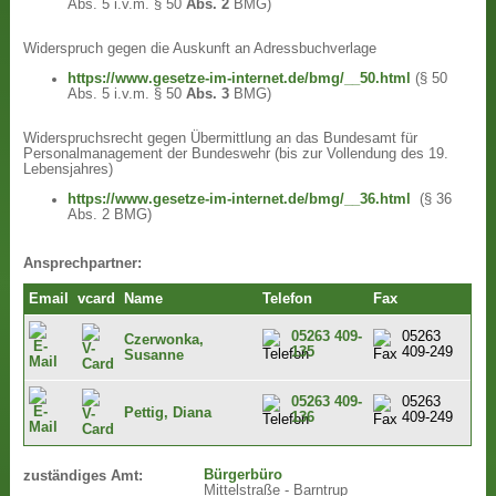
Abs. 5 i.v.m. § 50
Abs. 2
BMG)
Widerspruch gegen die Auskunft an Adressbuchverlage
https://www.gesetze-im-internet.de/bmg/__50.html
(§ 50
Abs. 5 i.v.m. § 50
Abs. 3
BMG)
Widerspruchsrecht gegen Übermittlung an das Bundesamt für
Personalmanagement der Bundeswehr (bis zur Vollendung des 19.
Lebensjahres)
https://www.gesetze-im-internet.de/bmg/__36.html
(§ 36
Abs. 2 BMG)
Ansprechpartner:
Email
vcard
Name
Telefon
Fax
05263 409-
05263
Czerwonka,
135
409-249
Susanne
05263 409-
05263
Pettig, Diana
136
409-249
Bürgerbüro
zuständiges Amt:
Mittelstraße - Barntrup