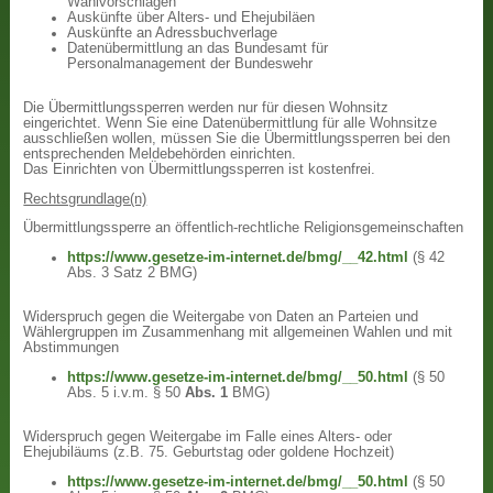
Wahlvorschlägen
Auskünfte über Alters- und Ehejubiläen
Auskünfte an Adressbuchverlage
Datenübermittlung an das Bundesamt für
Personalmanagement der Bundeswehr
Die Übermittlungssperren werden nur für diesen Wohnsitz
eingerichtet. Wenn Sie eine Datenübermittlung für alle Wohnsitze
ausschließen wollen, müssen Sie die Übermittlungssperren bei den
entsprechenden Meldebehörden einrichten.
Das Einrichten von Übermittlungssperren ist kostenfrei.
Rechtsgrundlage(n)
Übermittlungssperre an öffentlich-rechtliche Religionsgemeinschaften
https://www.gesetze-im-internet.de/bmg/__42.html
(§ 42
Abs. 3 Satz 2 BMG)
Widerspruch gegen die Weitergabe von Daten an Parteien und
Wählergruppen im Zusammenhang mit allgemeinen Wahlen und mit
Abstimmungen
https://www.gesetze-im-internet.de/bmg/__50.html
(§ 50
Abs. 5 i.v.m. § 50
Abs. 1
BMG)
Widerspruch gegen Weitergabe im Falle eines Alters- oder
Ehejubiläums (z.B. 75. Geburtstag oder goldene Hochzeit)
https://www.gesetze-im-internet.de/bmg/__50.html
(§ 50