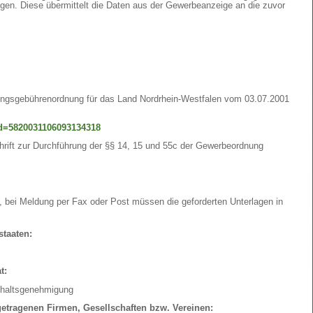
en. Diese übermittelt die Daten aus der Gewerbeanzeige an die zuvor
ltungsgebührenordnung für das Land Nordrhein-Westfalen vom 03.07.2001
_id=5820031106093134318
rift zur Durchführung der §§ 14, 15 und 55c der Gewerbeordnung
e, bei Meldung per Fax oder Post müssen die geforderten Unterlagen in
staaten:
t:
enthaltsgenehmigung
ngetragenen Firmen, Gesellschaften bzw. Vereinen: