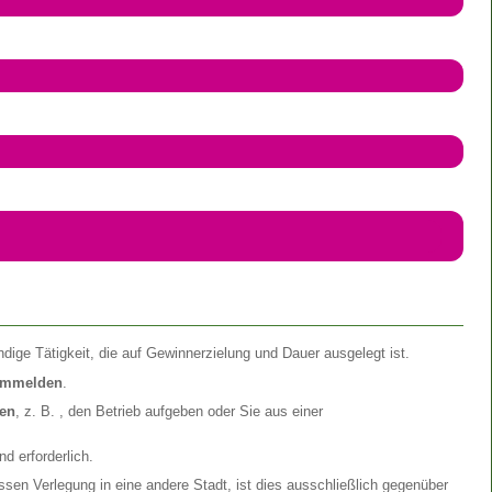
ndige Tätigkeit, die auf Gewinnerzielung und Dauer ausgelegt ist.
mmelden
.
en
, z. B. , den Betrieb aufgeben oder Sie aus einer
 erforderlich.
en Verlegung in eine andere Stadt, ist dies ausschließlich gegenüber