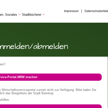
Impressum
Datenschutzerklä
hen, Soziales
Stadtbücherei
mmelden/abmelden
den?
ervice-Portal.NRW machen
Wirtschaftsserviceportal zurzeit nicht zur Verfügung. Bitte laden Sie
lich das Bürgerbüro der Stadt Barntrup.
ufüllen.