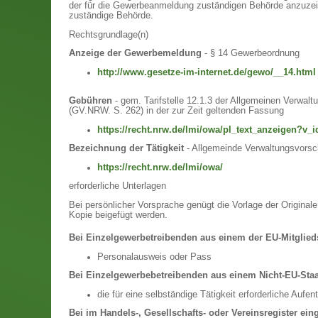
der für die Gewerbeanmeldung zuständigen Behörde anzuzeig
zuständige Behörde.
Rechtsgrundlage(n)
Anzeige der Gewerbemeldung
- § 14 Gewerbeordnung
http://www.gesetze-im-internet.de/gewo/__14.html
Gebühren
- gem. Tarifstelle 12.1.3 der Allgemeinen Verwa
(GV.NRW. S. 262) in der zur Zeit geltenden Fassung
https://recht.nrw.de/lmi/owa/pl_text_anzeigen?v
Bezeichnung der Tätigkeit
- Allgemeinde Verwaltungsvorsch
https://recht.nrw.de/lmi/owa/
erforderliche Unterlagen
Bei persönlicher Vorsprache genügt die Vorlage der Original
Kopie beigefügt werden.
Bei Einzelgewerbetreibenden aus einem der EU-Mitglied
Personalausweis oder Pass
Bei Einzelgewerbebetreibenden aus einem Nicht-EU-Staa
die für eine selbständige Tätigkeit erforderliche Auf
Bei im Handels-, Gesellschafts- oder Vereinsregister ei