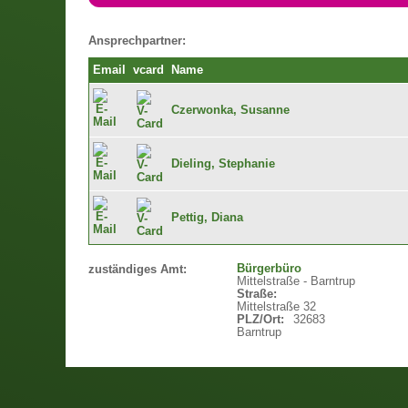
Ansprechpartner:
Email
vcard
Name
Czerwonka, Susanne
Dieling, Stephanie
Pettig, Diana
Bürgerbüro
zuständiges Amt:
Mittelstraße - Barntrup
Straße:
Mittelstraße 32
PLZ/Ort:
32683
Barntrup