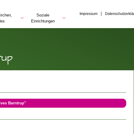
Impressum
Datenschutzerklä
irchen,
Soziale
les
Einrichtungen
rup
ives Barntrup"