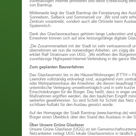
zuverlässigen Internet profitieren und diese Entwicklung wird
von Barntrup.
Mittlerweile liegt der Stadt Barntrup die Feinplanung des Au
Sonneborn, Selbeck und Sommersell vor. „Wir sind sehr erfr
Zentrum vorantreibt, sondern auch alle Ortsteile beim Ausba
Spatenstich.
Dank des Glasfaserausbaus gehören lange Ladezeiten und ge
Einwohner können sich auf eine leistungsfähige digitale Glasf
„Die Zusammenarbeit mit der Stadt ist sehr vertrauensvoll u
übernehmen wir nun die notwendigen Arbeiten, um zügig die di
erklärt Ralf Stratmann von UGG. „Wir eröffnen den Bürgeri
zuverlässige Highspeed-Internet-Verbindung in die ganze W
Zum geplanten Bauverfahren
Das Glasfasernetz bis in die Häuser/Wohnungen (FTTH = Fib
Leerrohre vollständig erdverlegt sind, ausgehend vom zentra
oder Mehrparteienhaus der Anwohner, die diesen beauftragt
unterirdische Verlegung umweltverträglich und in sehr kurzer Z
Einschränkungen für die Bürger. Das heißt, dass in enger 
Maßnahmen ergriffen werden, die den baulichen Eingriff min
weiterhin gewährleisten. So wird Schritt für Schritt das Netz
sichtbare Auftakt für den Ausbau gesetzt wurde.
Auf der Homepage der Stadt Barntrup (www.barntrup.de) wird
Bürger einen Überblick über den Stand des Ausbaus in der St
Über Unsere Grüne Glasfaser
Unsere Grüne Glasfaser (UGG) ist ein Gemeinschaftsunterneh
Netzanbieter verlegt UGG lokale Glasfasernetze in ländlich