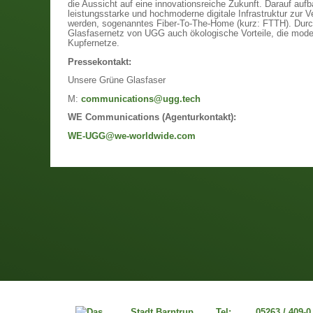
die Aussicht auf eine innovationsreiche Zukunft. Darauf auf
leistungsstarke und hochmoderne digitale Infrastruktur zur Ve
werden, sogenanntes Fiber-To-The-Home (kurz: FTTH). Durch
Glasfasernetz von UGG auch ökologische Vorteile, die mode
Kupfernetze.
Pressekontakt:
Unsere Grüne Glasfaser
M:
communications@ugg.tech
WE Communications (Agenturkontakt):
WE-UGG@we-worldwide.com
Stadt Barntrup
Tel:
05263 / 409-0