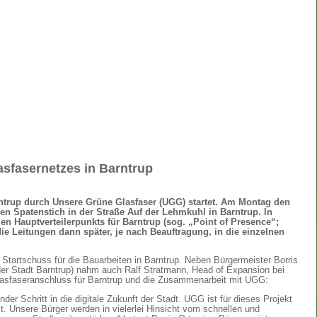
sfasernetzes in Barntrup
rntrup durch Unsere Grüne Glasfaser (UGG) startet. Am Montag den
sten Spatenstich in der Straße Auf der Lehmkuhl in Barntrup. In
en Hauptverteilerpunkts für Barntrup (sog. „Point of Presence“;
ie Leitungen dann später, je nach Beauftragung, in die einzelnen
tartschuss für die Bauarbeiten in Barntrup. Neben Bürgermeister Borris
er Stadt Barntrup) nahm auch Ralf Stratmann, Head of Expansion bei
 Glasfaseranschluss für Barntrup und die Zusammenarbeit mit UGG:
er Schritt in die digitale Zukunft der Stadt. UGG ist für dieses Projekt
t. Unsere Bürger werden in vielerlei Hinsicht vom schnellen und