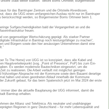
 unsere Stadt weiter stärken.“ betont Borris Ortmeier, Bürgermeister
sbaus für das Barntruper Zentrum und die Ortsteile Alverdissen,
eut, dass die UGG einen umfangreichen Ausbau nicht nur im Barntruper
u berücksichtigt werden, so Bürgermeister Borris Ortmeier beim 1.
ringe Surfgeschwindigkeiten bald der Vergangenheit an und die
aserinfrastruktur freuen.
nd von gegenseitiger Wertschätzung geprägt. Als starker Partner
gitale Infrastruktur in Barntrup noch leistungsfähiger zu machen“,
nnen und Bürgern sowie den hier ansässigen Unternehmen damit eine
elt.”
er To The Home) von UGG ist so konzipiert, dass alle Kabel und
len Hauptverteilerpunkt (sog. „Point of Presence“, PoP) bis zum Ein-
 haben. Es werden modernste Bautechniken eingesetzt, um die
eit zu realisieren. Die Arbeit verläuft mit möglichst geringen
und frühzeitiger Absprache mit der Kommune sowie dem Bauamt derartige
imal halten und einen geordneten Ablauf innerhalb der Kommune
 der Zukunft gebaut, für das beim Spatenstich jetzt im Mai 2024 der erste
 immer über die aktuelle Bauplanung der UGG informiert, damit die
adt Barntrup erhalten.
men der Allianz und Telefónica. Als neutraler und unabhängiger
 geprägten Regionen in ganz Deutschland – für mehr Lebensqualität und