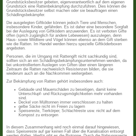
Grundstücksbesitzer gebeten, eigenverantwortlich auf dem eigenen
Grundstück eine Rattenbekämpfung durchzuführen. Dies können die
Grundstücksbesitzer selbst machen oder sie beauftragen einen
Schädlingsbekämpfer.
Die ausgelegten Giftköder können jedoch Tiere und Menschen,
insbesondere Kinder, gefährden. Es ist daher eine besondere Sorgfalt
bei der Auslegung von Giftködern anzuwenden. Es ist verboten Gifte
offen (sprich zugänglich für andere Lebewesen) auszulegen, denn
Haus- sowie Wildtiere und Vögel können ebenso an dem Gift sterben
wie die Ratten. Im Handel werden hierzu spezielle Giftköderboxen
angeboten.
Personen, die im Umgang mit Rattengift nicht sachkundig sind,
sollten sich an ein Schädlingsbekämpfungsunternehmen wenden, da
bei unkontrolliertem Auslegen von Giften über einen längeren
Zeitraum die Ratten nachweislich Resistenzen bilden, die sie
wiederum auch an die Nachkommen weitergeben.
Zur Bekämpfung von Ratten gehört insbesondere auch:
Gebäude und Mauerschäden zu beseitigen, damit keine
Unterschlupf- und Rückzugsmöglichkeiten mehr vorhanden
sind.
Deckel von Mülltonnen immer verschlossen zu halten
gelbe Säcke nicht im Freien zu lagern
Speisereste, Tierkörper, Schlachtreste usw. nicht auf dem
Kompost zu entsorgen
In diesem Zusammenhang wird noch einmal darauf hingewiesen,
dass Speisereste auf gar keinen Fall über die Kanalisation entsorgt
werden dürfen. Hierfür gibt es die Biotonne. Durch die Nahrungsreste