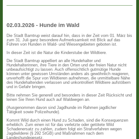
02.03.2026 - Hunde im Wald
Die Stadt Barntrup weist darauf hin, dass in der Zeit vom 01. März bis
zum 31. Juli ganz besondere Aufmerksamkeit mit Blick auf das
Führen von Hunden in Wald- und Wiesengebieten geboten ist.
In dieser Zeit ist die Natur die Kinderstube der Wildtiere.
Die Stadt Barntrup appelliert an alle Hundehalter und
Hundehalterinnen, ihre Tiere in den Orten und der freien Natur nicht
unbeaufsichtigt zu lassen. Auch offensichtlich gutmütige Hunde
können unter gewissen Umständen anders als gewöhnlich reagieren,
unverhofft die Spur von Wildtieren aufnehmen, die unmittelbare Nähe
des Hundehaltenden verlassen und unkontrolliert Wildtiere aufstöbern
und in Gefahr bringen.
Bitte nehmen Sie generell und besonders in dieser Zeit Rücksicht und
leinen Sie Ihren Hund auch auf Waldwegen an.
(Ausgenommen davon sind Jagdhunde im Rahmen jagdlicher
Tätigkeit sowie Polizeihunde).
Kommt Wild durch einen Hund zu Schaden, sind die Konsequenzen
erheblich. Zum einen ist für das verletzte oder getötete Wild
Schadenersatz zu zahlen, zudem folgt ein Strafverfahren wegen
Jagdwilderei (§ 292 StGB) und Maßnahmen nach dem
Landeshundegesetz.