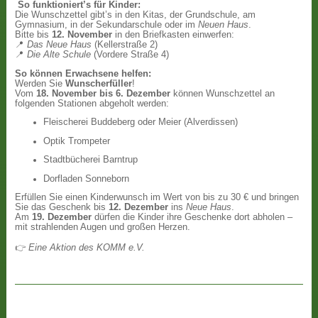
So funktioniert’s für Kinder:
Die Wunschzettel gibt’s in den Kitas, der Grundschule, am
Gymnasium, in der Sekundarschule oder im
Neuen Haus
.
Bitte bis
12. November
in den Briefkasten einwerfen:
📍
Das Neue Haus
(Kellerstraße 2)
📍
Die Alte Schule
(Vordere Straße 4)
So können Erwachsene helfen:
Werden Sie
Wunscherfüller
!
Vom
18. November bis 6. Dezember
können Wunschzettel an
folgenden Stationen abgeholt werden:
Fleischerei Buddeberg oder Meier (Alverdissen)
Optik Trompeter
Stadtbücherei Barntrup
Dorfladen Sonneborn
Erfüllen Sie einen Kinderwunsch im Wert von bis zu 30 € und bringen
Sie das Geschenk bis
12. Dezember
ins
Neue Haus
.
Am
19. Dezember
dürfen die Kinder ihre Geschenke dort abholen –
mit strahlenden Augen und großen Herzen.
👉
Eine Aktion des KOMM e.V.