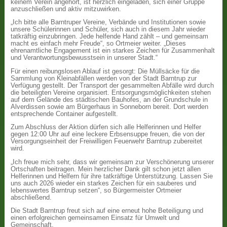
keinem Verein angehört, ist herzlich eingeladen, sich einer Gruppe
anzuschließen und aktiv mitzuwirken.
„Ich bitte alle Barntruper Vereine, Verbände und Institutionen sowie
unsere Schülerinnen und Schüler, sich auch in diesem Jahr wieder
tatkräftig einzubringen. Jede helfende Hand zählt – und gemeinsam
macht es einfach mehr Freude“, so Ortmeier weiter. „Dieses
ehrenamtliche Engagement ist ein starkes Zeichen für Zusammenhalt
und Verantwortungsbewusstsein in unserer Stadt.“
Für einen reibungslosen Ablauf ist gesorgt: Die Müllsäcke für die
Sammlung von Kleinabfällen werden von der Stadt Barntrup zur
Verfügung gestellt. Der Transport der gesammelten Abfälle wird durch
die beteiligten Vereine organisiert. Entsorgungsmöglichkeiten stehen
auf dem Gelände des städtischen Bauhofes, an der Grundschule in
Alverdissen sowie am Bürgerhaus in Sonneborn bereit. Dort werden
entsprechende Container aufgestellt.
Zum Abschluss der Aktion dürfen sich alle Helferinnen und Helfer
gegen 12:00 Uhr auf eine leckere Erbsensuppe freuen, die von der
Versorgungseinheit der Freiwilligen Feuerwehr Barntrup zubereitet
wird.
„Ich freue mich sehr, dass wir gemeinsam zur Verschönerung unserer
Ortschaften beitragen. Mein herzlicher Dank gilt schon jetzt allen
Helferinnen und Helfern für ihre tatkräftige Unterstützung. Lassen Sie
uns auch 2026 wieder ein starkes Zeichen für ein sauberes und
lebenswertes Barntrup setzen“, so Bürgermeister Ortmeier
abschließend.
Die Stadt Barntrup freut sich auf eine erneut hohe Beteiligung und
einen erfolgreichen gemeinsamen Einsatz für Umwelt und
Gemeinschaft.