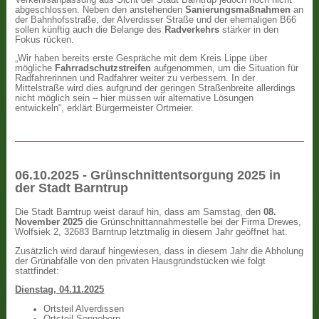
abgeschlossen. Neben den anstehenden
Sanierungsmaßnahmen
an
der Bahnhofsstraße, der Alverdisser Straße und der ehemaligen B66
sollen künftig auch die Belange des
Radverkehrs
stärker in den
Fokus rücken.
„Wir haben bereits erste Gespräche mit dem Kreis Lippe über
mögliche
Fahrradschutzstreifen
aufgenommen, um die Situation für
Radfahrerinnen und Radfahrer weiter zu verbessern. In der
Mittelstraße wird dies aufgrund der geringen Straßenbreite allerdings
nicht möglich sein – hier müssen wir alternative Lösungen
entwickeln“, erklärt Bürgermeister Ortmeier.
06.10.2025 - Grünschnittentsorgung 2025 in
der Stadt Barntrup
Die Stadt Barntrup weist darauf hin, dass am Samstag, den
08.
November 2025
die Grünschnittannahmestelle bei der Firma Drewes,
Wolfsiek 2, 32683 Barntrup letztmalig in diesem Jahr geöffnet hat.
Zusätzlich wird darauf hingewiesen, dass in diesem Jahr die Abholung
der Grünabfälle von den privaten Hausgrundstücken wie folgt
stattfindet:
Dienstag, 04.11.2025
Ortsteil Alverdissen
Ortsteil Sonneborn