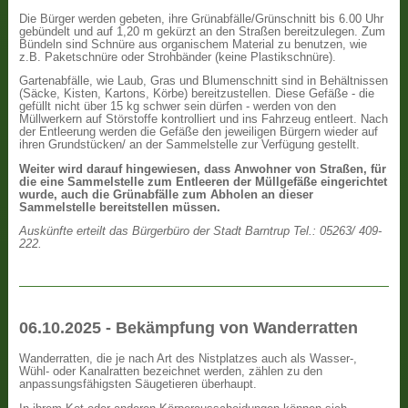
Die Bürger werden gebeten, ihre Grünabfälle/Grünschnitt bis 6.00 Uhr
gebündelt und auf 1,20 m gekürzt an den Straßen bereitzulegen. Zum
Bündeln sind Schnüre aus organischem Material zu benutzen, wie
z.B. Paketschnüre oder Strohbänder (keine Plastikschnüre).
Gartenabfälle, wie Laub, Gras und Blumenschnitt sind in Behältnissen
(Säcke, Kisten, Kartons, Körbe) bereitzustellen. Diese Gefäße - die
gefüllt nicht über 15 kg schwer sein dürfen - werden von den
Müllwerkern auf Störstoffe kontrolliert und ins Fahrzeug entleert. Nach
der Entleerung werden die Gefäße den jeweiligen Bürgern wieder auf
ihren Grundstücken/ an der Sammelstelle zur Verfügung gestellt.
Weiter wird darauf hingewiesen, dass Anwohner von Straßen, für
die eine Sammelstelle zum Entleeren der Müllgefäße eingerichtet
wurde, auch die Grünabfälle zum Abholen an dieser
Sammelstelle bereitstellen müssen.
Auskünfte erteilt das Bürgerbüro der Stadt Barntrup Tel.: 05263/ 409-
222.
06.10.2025 - Bekämpfung von Wanderratten
Wanderratten, die je nach Art des Nistplatzes auch als Wasser-,
Wühl- oder Kanalratten bezeichnet werden, zählen zu den
anpassungsfähigsten Säugetieren überhaupt.