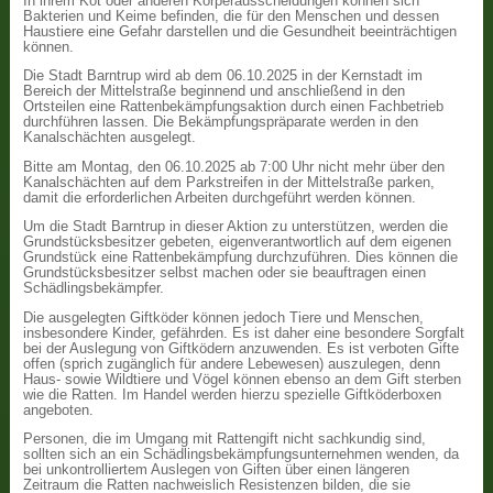
In ihrem Kot oder anderen Körperausscheidungen können sich
Bakterien und Keime befinden, die für den Menschen und dessen
Haustiere eine Gefahr darstellen und die Gesundheit beeinträchtigen
können.
Die Stadt Barntrup wird ab dem 06.10.2025 in der Kernstadt im
Bereich der Mittelstraße beginnend und anschließend in den
Ortsteilen eine Rattenbekämpfungsaktion durch einen Fachbetrieb
durchführen lassen. Die Bekämpfungspräparate werden in den
Kanalschächten ausgelegt.
Bitte am Montag, den 06.10.2025 ab 7:00 Uhr nicht mehr über den
Kanalschächten auf dem Parkstreifen in der Mittelstraße parken,
damit die erforderlichen Arbeiten durchgeführt werden können.
Um die Stadt Barntrup in dieser Aktion zu unterstützen, werden die
Grundstücksbesitzer gebeten, eigenverantwortlich auf dem eigenen
Grundstück eine Rattenbekämpfung durchzuführen. Dies können die
Grundstücksbesitzer selbst machen oder sie beauftragen einen
Schädlingsbekämpfer.
Die ausgelegten Giftköder können jedoch Tiere und Menschen,
insbesondere Kinder, gefährden. Es ist daher eine besondere Sorgfalt
bei der Auslegung von Giftködern anzuwenden. Es ist verboten Gifte
offen (sprich zugänglich für andere Lebewesen) auszulegen, denn
Haus- sowie Wildtiere und Vögel können ebenso an dem Gift sterben
wie die Ratten. Im Handel werden hierzu spezielle Giftköderboxen
angeboten.
Personen, die im Umgang mit Rattengift nicht sachkundig sind,
sollten sich an ein Schädlingsbekämpfungsunternehmen wenden, da
bei unkontrolliertem Auslegen von Giften über einen längeren
Zeitraum die Ratten nachweislich Resistenzen bilden, die sie