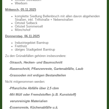
Wierborn
Mittwoch, 05.11.2025
komplette Siedlung Bellenbruch mit allen davon abgehenden
Straßen, inkl. Triftstraße + Nebenstraßen
Ortsteil Selbeck
Ortsteil Sommersell
Mönchshof
Donnerstag, 06.11.2025
Industriegebiet Barntrup
Frettholz
übriges Stadtgebiet Barntrup
Zu den Grünabfällen gehören insbesondere:
-Strauch, Hecken- und Baumschnitt
-Rasenschnitt, Pflanzenreste, Gartenabfälle, Laub
-Grassoden mit erdigen Bestandteilen
Nicht mitgenommen werden:
-Pflanzliche Abfälle über 2,5 cbm
-Mit Müll oder Fremdstoffen (z.B. Kunststoff)
verunreinigte Materialien
-Essensreste, Küchenabfälle u.ä.