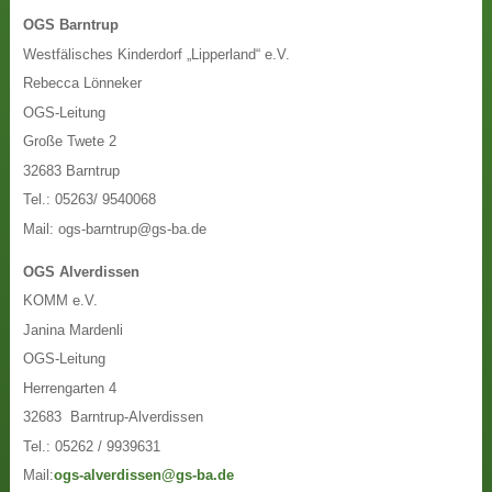
OGS Barntrup
Westfälisches Kinderdorf „Lipperland“ e.V.
Rebecca Lönneker
OGS-Leitung
Große Twete 2
32683 Barntrup
Tel.: 05263/ 9540068
Mail: ogs-barntrup@gs-ba.de
OGS Alverdissen
KOMM e.V.
Janina Mardenli
OGS-Leitung
Herrengarten 4
32683 Barntrup-Alverdissen
Tel.: 05262 / 9939631
Mail:
ogs-alverdissen@gs-ba.de