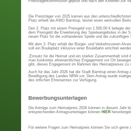
Preisträgerkommission geprüft und nach den Kriterien zur V
Die Preisträger von 2025 kamen aus den unterschiedlichsten
Platz erhielt die AWO Barntrup, leistet einen wertvollen Bei
Den 2. Platz mit einem Preisgeld von 1.500,00 € belegte der 
dem Preisgeld die Erweiterung des Spieleangebotes in der 
neuen Platz für die vorhandenen Spiele und die zukünftigen 
Mit dem 3. Platz erhält der Bürger- und Verkehrsverein Alve
soll ein Bouleplatz inklusive einer Boulebahn errichtet werde
„Einsatz für die Heimat und ein starker Zusammenhalt sind d
man konkretes ehrenamtliches Engagement vor Ort bewegen 
gibt, dieses Engagement im Rahmen des Heimatpreises zu wü
Auch für das Jahr 2026 hat die Stadt Barntrup einen Antrag a
Bewilligung des Landes NRW vor. Dem Antrag wurde stattge
des örtlichen Ehrenamtes zur Verfügung.
Bewerbungsunterlagen
Die Anträge zum Heimatpreis 2026 können in diesem Jahr bis
entsprechenden Antragsunterlagen können
HIER
heruntergel
Für weitere Fragen zum Heimatpreis können Sie sich gerne