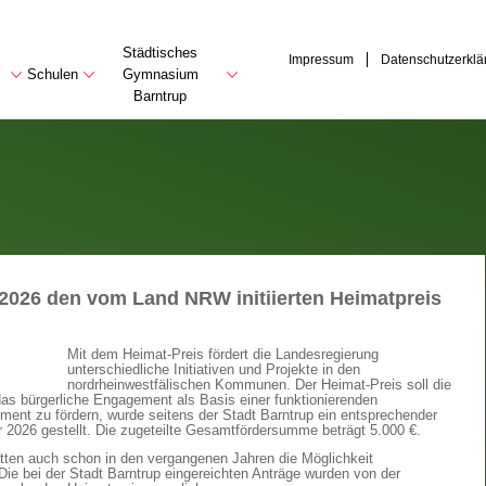
Städtisches
Impressum
Datenschutzerklä
Schulen
Gymnasium
Barntrup
r 2026 den vom Land NRW initiierten Heimatpreis
Mit dem Heimat-Preis fördert die Landesregierung
unterschiedliche Initiativen und Projekte in den
nordrheinwestfälischen Kommunen. Der Heimat-Preis soll die
 das bürgerliche Engagement als Basis einer funktionierenden
ent zu fördern, wurde seitens der Stadt Barntrup ein entsprechender
 2026 gestellt. Die zugeteilte Gesamtfördersumme beträgt 5.000 €.
atten auch schon in den vergangenen Jahren die Möglichkeit
Die bei der Stadt Barntrup eingereichten Anträge wurden von der