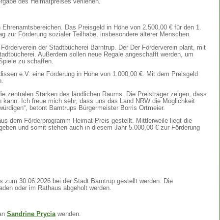
ergabe des Heimatpreises verliehen.
 Ehrenamtsbereichen. Das Preisgeld in Höhe von 2.500,00 € für den 1.
trag zur Förderung sozialer Teilhabe, insbesondere älterer Menschen.
Förderverein der Stadtbücherei Barntrup. Der Der Förderverein plant, mit
Stadtbücherei. Außerdem sollen neue Regale angeschafft werden, um
Spiele zu schaffen.
rdissen e.V. eine Förderung in Höhe von 1.000,00 €. Mit dem Preisgeld
n.
ie zentralen Stärken des ländlichen Raums. Die Preisträger zeigen, dass
kann. Ich freue mich sehr, dass uns das Land NRW die Möglichkeit
rdigen“, betont Barntrups Bürgermeister Borris Ortmeier.
us dem Förderprogramm Heimat-Preis gestellt. Mittlerweile liegt die
geben und somit stehen auch in diesem Jahr 5.000,00 € zur Förderung
 zum 30.06.2026 bei der Stadt Barntrup gestellt werden. Die
aden oder im Rathaus abgeholt werden.
 an
Sandrine Prycia
wenden.