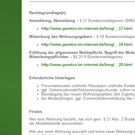
Rechtsgrundlage(n)
Anmeldung, Abmeldung –
§ 17 Bundesmeldegesetz (BMG
http://www.gesetze-im-internet.de/bmg/__17.html
Mitwirkung des Wohnungsgebers –
§ 19 Bundesmeldege
http://www.gesetze-im-internet.de/bmg/__19.html
Erfüllung der allgemeinen Meldepflicht, Begriff der
Mitwirkungspflichten –
§§ 20 ff Bundesmeldegesetz
http://www.gesetze-im-internet.de/bmg/__20.html
Erforderliche Unterlagen
Personalausweis und/oder Reisepass und/oder Kinderr
ggf. Geburtsurkunde/Abstammungsurkunde, sofern no
Bestätigung des neuen Wohnungsgebers (bei Eigentum 
bei Minderjährigen: ggf. Einverständniserklärung des n
Fristen
Wer eine Wohnung bezieht, hat sich gem. § 17 Abs. 1 Bun
der Meldebehörde anzumelden.
Wer aus einer Wohnung auszieht und keine neue Wohnung im