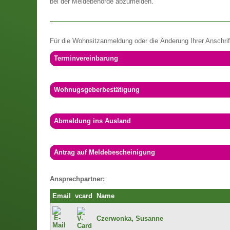
bei der Meldebehörde abzumelden.
Für die Wohnsitzanmeldung oder die Änderung Ihrer Anschrift
Terminvereinbarung
Wohnugsgeberbestätigung
Abmeldung ins Ausland
Antrag auf Meldebescheinigung
Ansprechpartner:
Email
vcard
Name
Czerwonka, Susanne