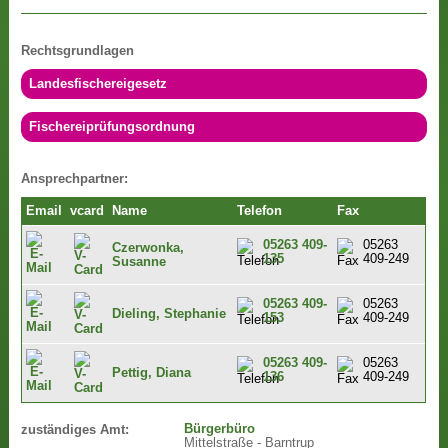
Rechtsgrundlagen
Landesfischereigesetz
Fischereiprüfungsordnung
Ansprechpartner:
Email
vcard
Name
Telefon
Fax
05263 409-
05263
Czerwonka,
135
409-249
Susanne
05263 409-
05263
Dieling, Stephanie
153
409-249
05263 409-
05263
Pettig, Diana
136
409-249
Bürgerbüro
zuständiges Amt:
Mittelstraße - Barntrup