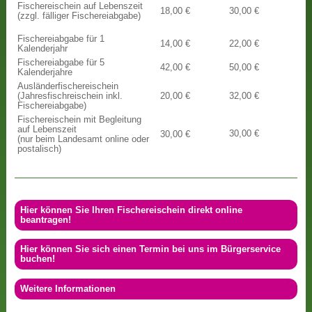
Fischereischein auf Lebenszeit
18,00 €
30,00 €
(zzgl. fälliger Fischereiabgabe)
Fischereiabgabe für 1
14,00 €
22,00 €
Kalenderjahr
Fischereiabgabe für 5
42,00 €
50,00 €
Kalenderjahre
Ausländerfischereischein
(Jahresfischreischein inkl.
20,00 €
32,00 €
Fischereiabgabe)
Fischereischein mit Begleitung
auf Lebenszeit
30,00 €
30,00 €
(nur beim Landesamt online oder
postalisch)
Hier können Sie Ihren Fischereischein direkt online
beantragen!
Hier können Sie sich einen Termin bei uns im Bürgerservice
buchen!
Weitere Informationen