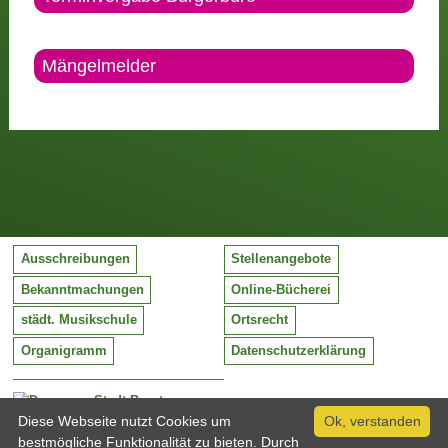
Mängelmelder
Ausschreibungen
Stellenangebote
Bekanntmachungen
Online-Bücherei
städt. Musikschule
Ortsrecht
Organigramm
Datenschutzerklärung
Stadt Barntrup
Mittelstraße 38
Diese Webseite nutzt Cookies um
Ok, verstanden
32683 Barntrup
bestmögliche Funktionalität zu bieten. Durch