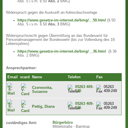
Abs. 5 i.v.m. § 50
Abs. 2
BMG)
Widerspruch gegen die Auskunft an Adressbuchverlage
https://www.gesetze-im-internet.de/bmg/__50.html
(§ 50
Abs. 5 i.v.m. § 50
Abs. 3
BMG)
Widerspruchsrecht gegen Übermittlung an das Bundesamt für
Personalmanagement der Bundeswehr (bis zur Vollendung des 19.
Lebensjahres)
https://www.gesetze-im-internet.de/bmg/__36.html
(§ 36
Abs. 2 BMG)
Ansprechpartner:
Email
vcard
Name
Telefon
Fax
05263 409-
05263
Czerwonka,
135
409-249
Susanne
05263 409-
05263
Pettig, Diana
136
409-249
Bürgerbüro
zuständiges Amt:
Mittelstraße - Barntrup