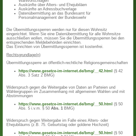
Wahlvorschlägen
Auskünfte über Alters- und Ehejubiläen
Auskünfte an Adressbuchverlage
Datenübermittlung an das Bundesamt für
Personalmanagement der Bundeswehr
Die Übermittlungssperren werden nur für diesen Wohnsitz
eingerichtet. Wenn Sie eine Datenübermittlung für alle Wohnsitze
ausschließen wollen, müssen Sie die Übermittlungssperren bei den
entsprechenden Meldebehörden einrichten.
Das Einrichten von Übermittlungssperren ist kostenfrei.
Rechtsgrundlage(n)
Übermittlungssperre an öffentlich-rechtliche Religionsgemeinschaften
https://www.gesetze-im-internet.de/bmg/__42.html
(§ 42
Abs. 3 Satz 2 BMG)
Widerspruch gegen die Weitergabe von Daten an Parteien und
Wählergruppen im Zusammenhang mit allgemeinen Wahlen und mit
Abstimmungen
https://www.gesetze-im-internet.de/bmg/__50.html
(§ 50
Abs. 5 i.v.m. § 50
Abs. 1
BMG)
Widerspruch gegen Weitergabe im Falle eines Alters- oder
Ehejubiläums (z.B. 75. Geburtstag oder goldene Hochzeit)
https://www.gesetze-im-internet.de/bmg/__50.html
(§ 50