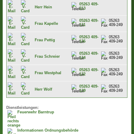
05263 409-
Herr Hein
213
05263 409-
05263
Frau Kapelle
131
409-249
05263 409-
05263
Frau Pettig
136
409-249
05263 409-
05263
Frau Schreier
134
409-249
05263 409-
05263
Frau Westphal
132
409-249
05263 409-
05263
Herr Wolf
139
409-249
Dienstleistungen:
Feuerwehr Barntrup
Informationen Ordnungsbehörde