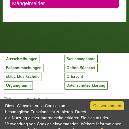
Mängelmelder
Ausschreibungen
Stellenangebote
Bekanntmachungen
Online-Bücherei
städt. Musikschule
Ortsrecht
Organigramm
Datenschutzerklärung
Stadt Barntrup
Mittelstraße 38
Diese Webseite nutzt Cookies um
Ok, verstanden
32683 Barntrup
bestmögliche Funktionalität zu bieten. Durch
Tel:
05263 / 409-0
die Nutzung dieser Internetseite erklären Sie sich mit der
Fax:
05263 / 409-249
Verwendung von Cookies einverstanden. Weitere Informationen
Email:
info@barntrup.de