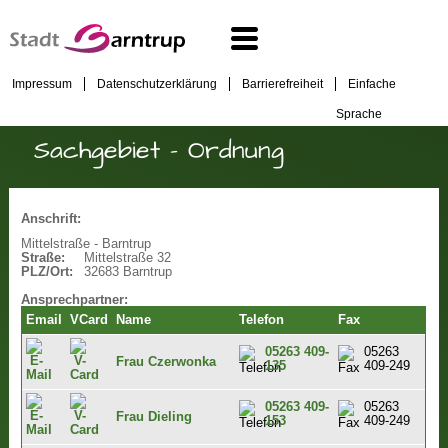
Impressum
Datenschutzerklärung
Barrierefreiheit
Einfache
Sprache
Sachgebiet - Ordnung
Anschrift:
Mittelstraße - Barntrup
Straße:
Mittelstraße 32
PLZ/Ort:
32683 Barntrup
Ansprechpartner:
Email
VCard
Name
Telefon
Fax
05263 409-
05263
Frau Czerwonka
135
409-249
05263 409-
05263
Frau Dieling
153
409-249