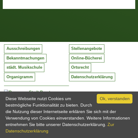
Ausschreibungen
Stellenangebote
Bekanntmachungen
Online-Bücherei
städt. Musikschule
Ortsrecht
Organigramm
Datenschutzerklärung
Stadt Barntrup
Mittelstraße 38
Diese Webseite nutzt Cookies um
Ok, verstanden
32683 Barntrup
bestmögliche Funktionalität zu bieten. Durch
Tel:
05263 / 409-0
die Nutzung dieser Internetseite erklären Sie sich mit der
Fax:
05263 / 409-249
Verwendung von Cookies einverstanden. Weitere Informationen
Email:
info@barntrup.de
entnehmen Sie bitte unserer Datenschutzerklärung.
Zur
Datenschutzerklärung