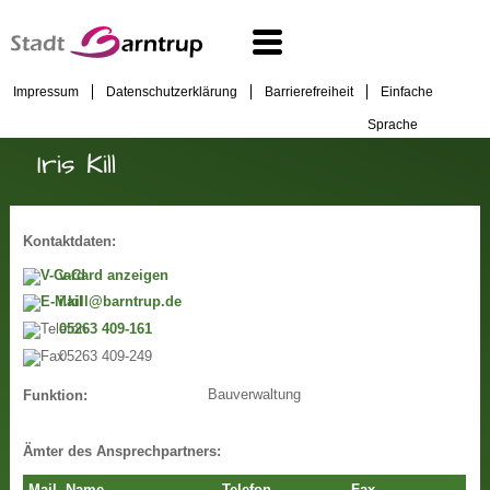
Impressum
Datenschutzerklärung
Barrierefreiheit
Einfache
Sprache
Iris Kill
Kontaktdaten:
v-Card anzeigen
i.kill@barntrup.de
05263 409-161
05263 409-249
Bauverwaltung
Funktion:
Ämter des Ansprechpartners: