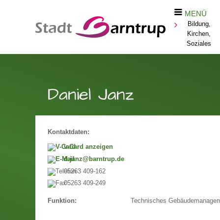
MENÜ
Bildung,
Kirchen,
Soziales
Daniel Janz
Kontaktdaten:
v-Card anzeigen
d.janz@barntrup.de
05263 409-162
05263 409-249
Technisches Gebäudemanage
Funktion: