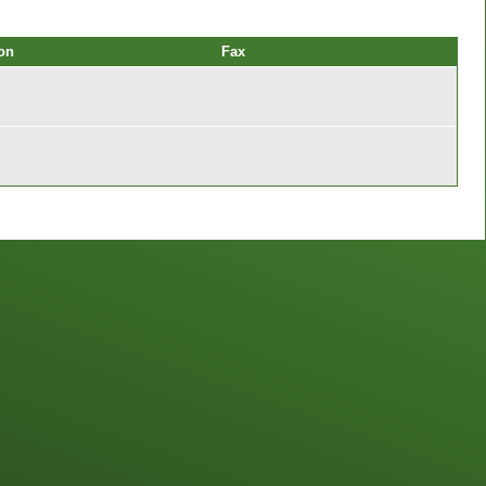
on
Fax