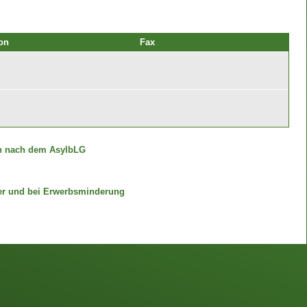
on
Fax
n nach dem AsylbLG
er und bei Erwerbsminderung