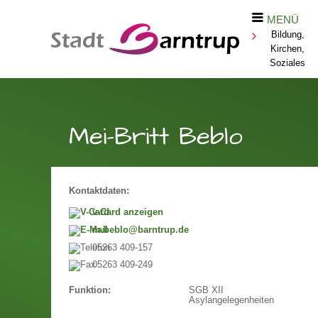
MENÜ
Bildung,
Kirchen,
Soziales
Mei-Britt Beblo
Kontaktdaten:
v-Card anzeigen
m.beblo@barntrup.de
05263 409-157
05263 409-249
SGB XII
Funktion:
Asylangelegenheiten