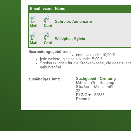
Email
vcard
Name
Schreier, Annemarie
Westphal, Sylvia
Bearbeitungsgebühren:
erste Urkunde: 10,00 €
jede weitere, gleiche Urkunde: 5,00 €
Sterbeurkunden für die Krankenkasse, die gesetzlich
gebührenfrei
Sachgebiet - Ordnung
zuständiges Amt:
Mittelstraße - Barntrup
Straße:
Mittelstraße
32
PLZ/Ort:
32683
Barntrup