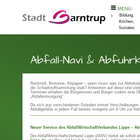
MENÜ
Bildung,
Kirchen,
Soziales
Abfall-Navi & Abfuhr
Restmüll, Biotonne, Altpapier – wann muss was zur Abholung
die Schadstoffsammlung statt? Antworten auf diese und viele
Terminen erhalten die Bürgerinnen und Bürger zudem eine 
„Abfallentsorgung“.
Da sich aus verschiedenen Gründen immer Verschiebungen be
Abfallgefäße in jedem Fall bereits morgens um 6 Uhr zur Abho
Neuer Service des AbfallWirtschaftVerbandes Lippe – Abfa
Der AbfallWirtschaftsVerband Lippe (AWV) bietet ab sofort e