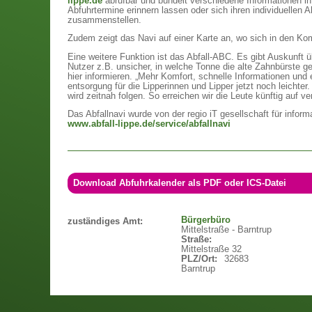
lippe.de
abrufbar und bündelt verschiedene Informationen in
Abfuhrtermine erinnern lassen oder sich ihren individuellen 
zusammenstellen.
Zudem zeigt das Navi auf einer Karte an, wo sich in den K
Eine weitere Funktion ist das Abfall-ABC. Es gibt Auskunft üb
Nutzer z.B. unsicher, in welche Tonne die alte Zahnbürste 
hier informieren. „Mehr Komfort, schnelle Informationen und
entsorgung für die Lipperinnen und Lipper jetzt noch leicht
wird zeitnah folgen. So erreichen wir die Leute künftig auf 
Das Abfallnavi wurde von der regio iT gesellschaft für infor
www.abfall-lippe.de/service/abfallnavi
Download Abfuhrkalender als PDF oder ICS-Datei
Bürgerbüro
zuständiges Amt:
Mittelstraße - Barntrup
Straße:
Mittelstraße 32
PLZ/Ort:
32683
Barntrup