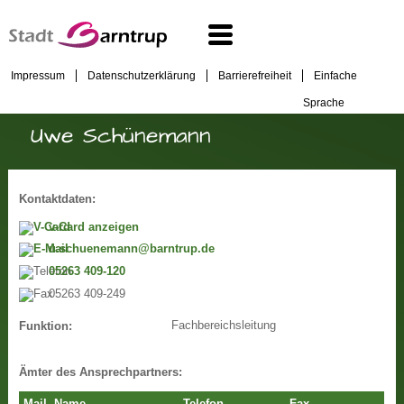
Impressum
Datenschutzerklärung
Barrierefreiheit
Einfache
Sprache
Uwe Schünemann
Kontaktdaten:
v-Card anzeigen
u.schuenemann@barntrup.de
05263 409-120
05263 409-249
Fachbereichsleitung
Funktion:
Ämter des Ansprechpartners: