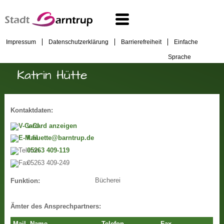
Impressum
Datenschutzerklärung
Barrierefreiheit
Einfache
Sprache
Katrin Hütte
Kontaktdaten:
v-Card anzeigen
k.huette@barntrup.de
05263 409-119
05263 409-249
Bücherei
Funktion:
Ämter des Ansprechpartners: