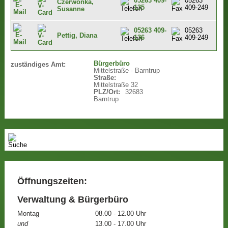
05263 409-
05263
Czerwonka,
135
409-249
Susanne
05263 409-
05263
Pettig, Diana
136
409-249
Bürgerbüro
zuständiges Amt:
Mittelstraße - Barntrup
Straße:
Mittelstraße 32
PLZ/Ort:
32683
Barntrup
Öffnungszeiten:
Verwaltung & Bürgerbüro
Montag
08.00 - 12.00 Uhr
und
13.00 - 17.00 Uhr