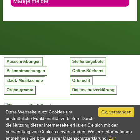
Mängelmelder
Ausschreibungen
Stellenangebote
Bekanntmachungen
Online-Bücherei
städt. Musikschule
Ortsrecht
Organigramm
Datenschutzerklärung
Stadt Barntrup
Mittelstraße 38
Diese Webseite nutzt Cookies um
Ok, verstanden
32683 Barntrup
bestmögliche Funktionalität zu bieten. Durch
Tel:
05263 / 409-0
die Nutzung dieser Internetseite erklären Sie sich mit der
Fax:
05263 / 409-249
Verwendung von Cookies einverstanden. Weitere Informationen
Email:
info@barntrup.de
entnehmen Sie bitte unserer Datenschutzerklärung.
Zur