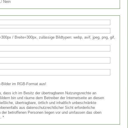
Nein
300px / Breite=300px,
zulässige Bildtypen: webp, avif, jpeg, png, gif,
pg-Bilder im RGB-Format aus!
zu, dass ich im Besitz der übertragbaren Nutzungsrechte an
ildern bin und räume dem Betreiber der Internetseite an diesen
eßliche, übertragbare, örtlich und inhaltlich unbeschränkte
benenfalls aus datenschutzrechtlicher Sicht erforderliche
n der betroffenen Personen liegen vor und umfassen das oben
t.
*