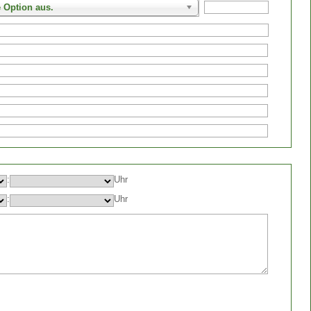
e Option aus.
:
Uhr
:
Uhr