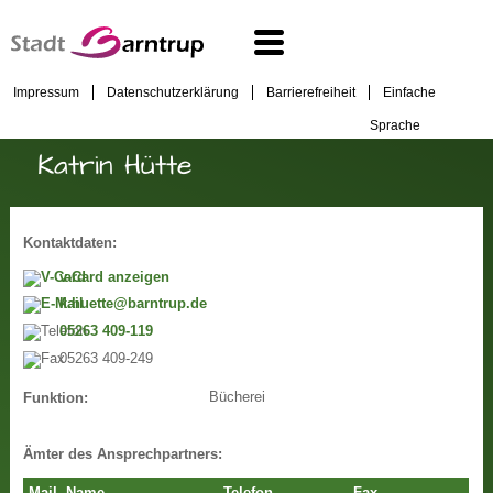
Impressum
Datenschutzerklärung
Barrierefreiheit
Einfache
Sprache
Katrin Hütte
Kontaktdaten:
v-Card anzeigen
k.huette@barntrup.de
05263 409-119
05263 409-249
Bücherei
Funktion:
Ämter des Ansprechpartners: