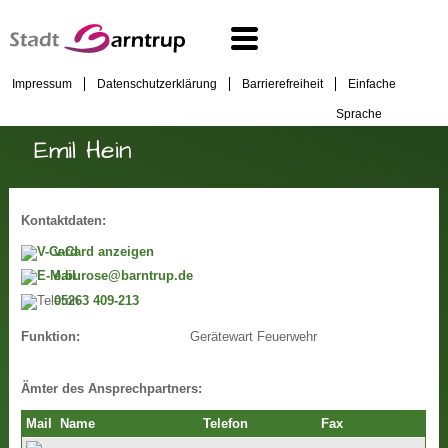
Impressum
Datenschutzerklärung
Barrierefreiheit
Einfache
Sprache
Emil Hein
Kontaktdaten:
v-Card anzeigen
e.burose@barntrup.de
05263 409-213
Gerätewart Feuerwehr
Funktion:
Ämter des Ansprechpartners:
Mail
Name
Telefon
Fax