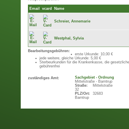
Email
vcard
Name
Schreier, Annemarie
Westphal, Sylvia
Bearbeitungsgebühren:
erste Urkunde: 10,00 €
jede weitere, gleiche Urkunde: 5,00 €
Sterbeurkunden für die Krankenkasse, die gesetzlich
gebührenfrei
Sachgebiet - Ordnung
zuständiges Amt:
Mittelstraße - Barntrup
Straße:
Mittelstraße
32
PLZ/Ort:
32683
Barntrup