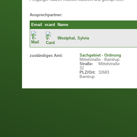
Ansprechpartner:
Email
vcard
Name
Westphal, Sylvia
Sachgebiet - Ordnung
zuständiges Amt:
Mittelstraße - Barntrup
Straße:
Mittelstraße
32
PLZ/Ort:
32683
Barntrup