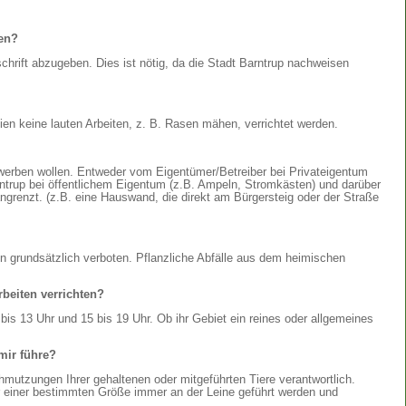
en?
schrift abzugeben. Dies ist nötig, da die Stadt Barntrup nachweisen
reien keine lauten Arbeiten, z. B. Rasen mähen, verrichtet werden.
ch werben wollen. Entweder vom Eigentümer/Betreiber bei Privateigentum
ntrup bei öffentlichem Eigentum (z.B. Ampeln, Stromkästen) und darüber
ngrenzt. (z.B. eine Hauswand, die direkt am Bürgersteig oder der Straße
en grundsätzlich verboten. Pflanzliche Abfälle aus dem heimischen
beiten verrichten?
is 13 Uhr und 15 bis 19 Uhr. Ob ihr Gebiet ein reines oder allgemeines
mir führe?
mutzungen Ihrer gehaltenen oder mitgeführten Tiere verantwortlich.
einer bestimmten Größe immer an der Leine geführt werden und