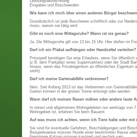
Leistungsbezeichnung
Eingaben und Beschwerden
Wie kann ich mich über einen anderen Bürger beschwer
Grundsätzlich ist jede Beschwere schriftlich oder zur Nieder
muss, warum sie tätig wird.
Gibt es noch eine Mittagsruhe? Wann ist sie genau?
Ja. Die Mittagsruhe gilt von 13 bis 15 Uhr. Hier dürfen im F
Darf ich ein Plakat aufhängen oder Handzettel verteilen?
Prinzipiell benötigen Sie eine Erlaubnis, wenn Sie öffentli
(z.B. dem Parkplatz eines Supermarktes) oder der Stadt Bar
hinaus, wenn das Privateigentum an öffentliches Eigentum a
steht)
Darf ich meine Gartenabfälle verbrennen?
Nein. Seit Anfang 2013 ist das Verbrennen von Gartenabfäll
Garten können in der grünen Tonne entsorgt oder werden.
Wann darf ich meinen Rasen mähen oder andere laute Ar
In reinen und allgemeinen Wohngebieten nur werktags von 7 b
Wohngebiet ist, erfahren Sie beim Bauamt.
Auf was muss ich achten, wenn ich Tiere halte oder mit 
Sie sind für eventuelle Gefahren, Beschädigungen und Besch
Beispielsweise müssen Hunde einer bestimmten Rasse oder 
Freigänger Katzen müssen kastriert und gechipt sein.