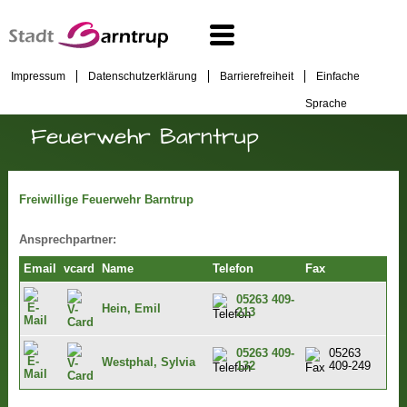
Impressum
Datenschutzerklärung
Barrierefreiheit
Einfache
Sprache
Feuerwehr Barntrup
Freiwillige Feuerwehr Barntrup
Ansprechpartner:
Email
vcard
Name
Telefon
Fax
05263 409-
Hein, Emil
213
05263 409-
05263
Westphal, Sylvia
132
409-249