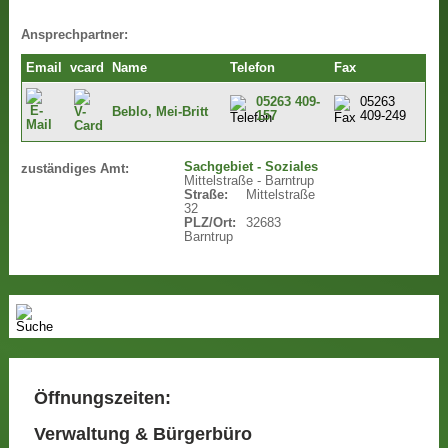
Ansprechpartner:
Email
vcard
Name
Telefon
Fax
05263 409-
05263
Beblo, Mei-Britt
157
409-249
Sachgebiet - Soziales
zuständiges Amt:
Mittelstraße - Barntrup
Straße:
Mittelstraße
32
PLZ/Ort:
32683
Barntrup
Öffnungszeiten:
Verwaltung & Bürgerbüro