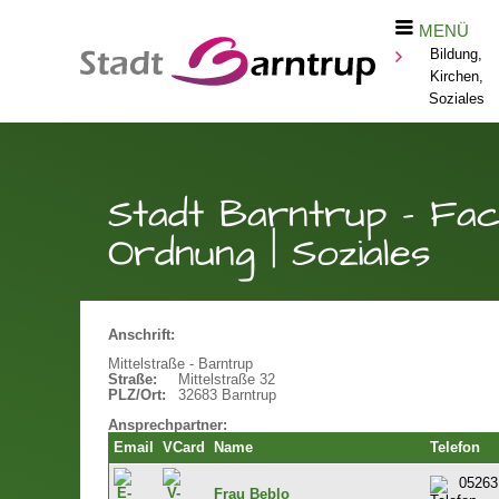
MENÜ
Bildung,
Kirchen,
Soziales
Stadt Barntrup - Fach
Ordnung | Soziales
Anschrift:
Mittelstraße - Barntrup
Straße:
Mittelstraße 32
PLZ/Ort:
32683 Barntrup
Ansprechpartner:
Email
VCard
Name
Telefon
05263
Frau Beblo