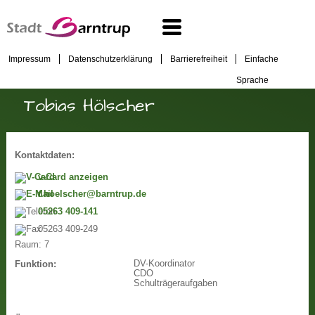
Impressum
Datenschutzerklärung
Barrierefreiheit
Einfache
Sprache
Tobias Hölscher
Kontaktdaten:
v-Card anzeigen
t.hoelscher@barntrup.de
05263 409-141
05263 409-249
Raum:
7
DV-Koordinator
Funktion:
CDO
Schulträgeraufgaben