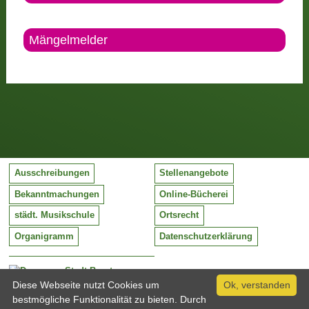
Mängelmelder
Ausschreibungen
Stellenangebote
Bekanntmachungen
Online-Bücherei
städt. Musikschule
Ortsrecht
Organigramm
Datenschutzerklärung
Stadt Barntrup
Mittelstraße 38
Diese Webseite nutzt Cookies um
Ok, verstanden
32683 Barntrup
bestmögliche Funktionalität zu bieten. Durch
Tel:
05263 / 409-0