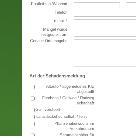
Postleitzahl
/
Wohnort
Telefon
e-mail
*
Mängel wurde
festgestellt am
Genaue Ortsanagabe
Art der Schadensmeldung
Altauto / abgemeldetes Kfz
abgestellt
Fahrbahn / Gehweg / Radweg
schadhaft
Gulli verstopft
Kanaldeckel schadhaft / fehlt
Pflanzenüberwuchs im
Verkehrsraum
Sammelbehälter für