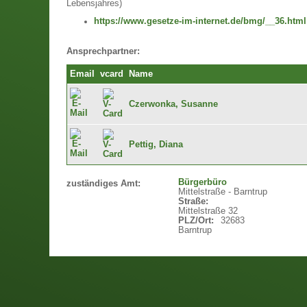
Lebensjahres)
https://www.gesetze-im-internet.de/bmg/__36.html
Ansprechpartner:
Email
vcard
Name
Czerwonka, Susanne
Pettig, Diana
Bürgerbüro
zuständiges Amt:
Mittelstraße - Barntrup
Straße:
Mittelstraße 32
PLZ/Ort:
32683
Barntrup