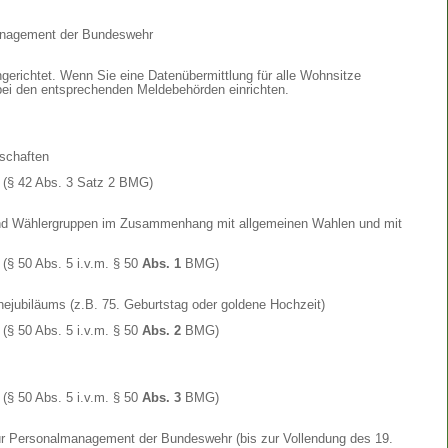
anagement der Bundeswehr
gerichtet. Wenn Sie eine Datenübermittlung für alle Wohnsitze
bei den entsprechenden Meldebehörden einrichten.
nschaften
(§ 42 Abs. 3 Satz 2 BMG)
und Wählergruppen im Zusammenhang mit allgemeinen Wahlen und mit
(§ 50 Abs. 5 i.v.m. § 50
Abs. 1
BMG)
hejubiläums (z.B. 75. Geburtstag oder goldene Hochzeit)
(§ 50 Abs. 5 i.v.m. § 50
Abs. 2
BMG)
(§ 50 Abs. 5 i.v.m. § 50
Abs. 3
BMG)
r Personalmanagement der Bundeswehr (bis zur Vollendung des 19.