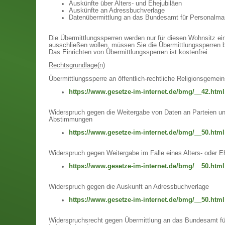
Auskünfte über Alters- und Ehejubiläen
Auskünfte an Adressbuchverlage
Datenübermittlung an das Bundesamt für Personalm
Die Übermittlungssperren werden nur für diesen Wohnsitz ein
ausschließen wollen, müssen Sie die Übermittlungssperren 
Das Einrichten von Übermittlungssperren ist kostenfrei.
Rechtsgrundlage(n)
Übermittlungssperre an öffentlich-rechtliche Religionsgemei
https://www.gesetze-im-internet.de/bmg/__42.html
Widerspruch gegen die Weitergabe von Daten an Parteien 
Abstimmungen
https://www.gesetze-im-internet.de/bmg/__50.html
Widerspruch gegen Weitergabe im Falle eines Alters- oder E
https://www.gesetze-im-internet.de/bmg/__50.html
Widerspruch gegen die Auskunft an Adressbuchverlage
https://www.gesetze-im-internet.de/bmg/__50.html
Widerspruchsrecht gegen Übermittlung an das Bundesamt fü