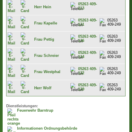
05263 409-
Herr Hein
213
05263 409-
05263
Frau Kapelle
131
409-249
05263 409-
05263
Frau Pettig
136
409-249
05263 409-
05263
Frau Schreier
134
409-249
05263 409-
05263
Frau Westphal
132
409-249
05263 409-
05263
Herr Wolf
139
409-249
Dienstleistungen:
Feuerwehr Barntrup
Informationen Ordnungsbehörde