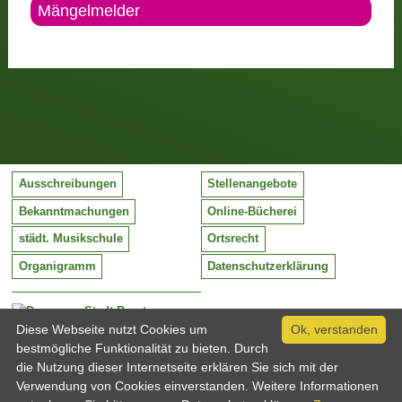
Mängelmelder
Ausschreibungen
Stellenangebote
Bekanntmachungen
Online-Bücherei
städt. Musikschule
Ortsrecht
Organigramm
Datenschutzerklärung
Stadt Barntrup
Mittelstraße 38
Diese Webseite nutzt Cookies um
Ok, verstanden
32683 Barntrup
bestmögliche Funktionalität zu bieten. Durch
Tel:
05263 / 409-0
die Nutzung dieser Internetseite erklären Sie sich mit der
Fax:
05263 / 409-249
Verwendung von Cookies einverstanden. Weitere Informationen
Email:
info@barntrup.de