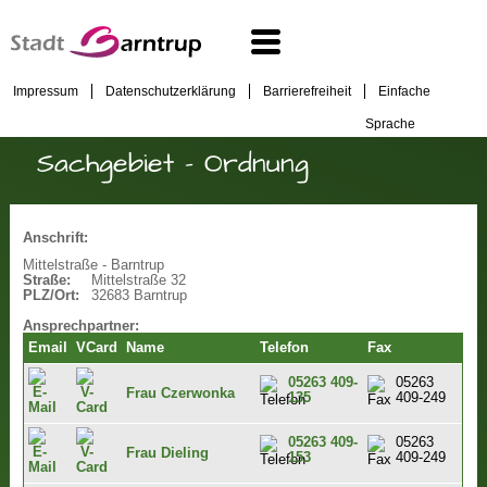
Impressum
Datenschutzerklärung
Barrierefreiheit
Einfache
Sprache
Sachgebiet - Ordnung
Anschrift:
Mittelstraße - Barntrup
Straße:
Mittelstraße 32
PLZ/Ort:
32683 Barntrup
Ansprechpartner:
Email
VCard
Name
Telefon
Fax
05263 409-
05263
Frau Czerwonka
135
409-249
05263 409-
05263
Frau Dieling
153
409-249