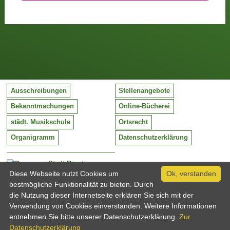
Ausschreibungen
Stellenangebote
Bekanntmachungen
Online-Bücherei
städt. Musikschule
Ortsrecht
Organigramm
Datenschutzerklärung
Stadt Barntrup
Mittelstraße 38
Diese Webseite nutzt Cookies um
Ok, verstanden
32683 Barntrup
bestmögliche Funktionalität zu bieten. Durch
Tel:
05263 / 409-0
die Nutzung dieser Internetseite erklären Sie sich mit der
Fax:
05263 / 409-249
Verwendung von Cookies einverstanden. Weitere Informationen
Email:
info@barntrup.de
entnehmen Sie bitte unserer Datenschutzerklärung.
Zur
Datenschutzerklärung